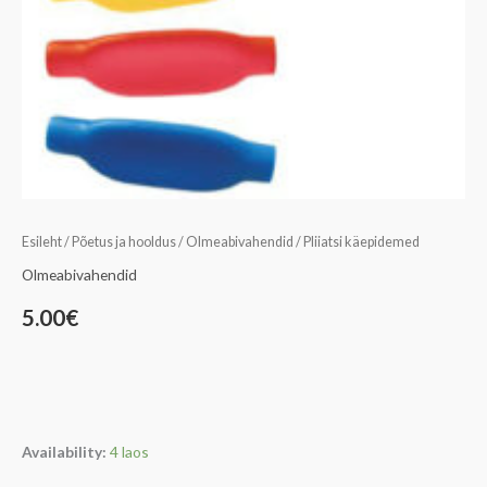
Esileht
/
Põetus ja hooldus
/
Olmeabivahendid
/ Pliiatsi käepidemed
Olmeabivahendid
5.00
€
Availability:
4 laos