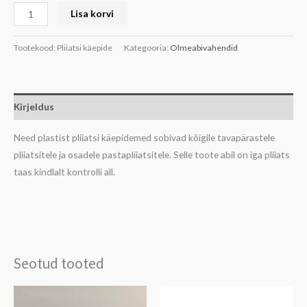
Lisa korvi
Tootekood:
Pliiatsi käepide
Kategooria:
Olmeabivahendid
Kirjeldus
Need plastist pliiatsi käepidemed sobivad kõigile tavapärastele
pliiatsitele ja osadele pastapliiatsitele. Selle toote abil on iga pliiats
taas kindlalt kontrolli all.
Seotud tooted