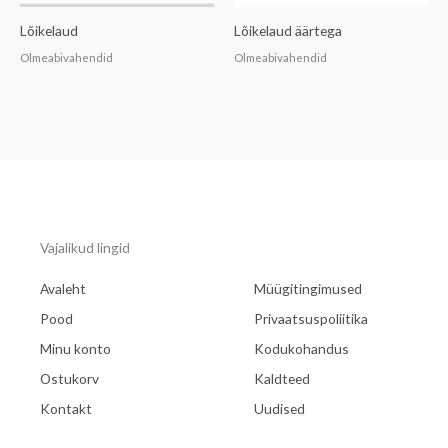
Lõikelaud
Lõikelaud äärtega
Olmeabivahendid
Olmeabivahendid
Vajalikud lingid
Avaleht
Müügitingimused
Pood
Privaatsuspoliitika
Minu konto
Kodukohandus
Ostukorv
Kaldteed
Kontakt
Uudised