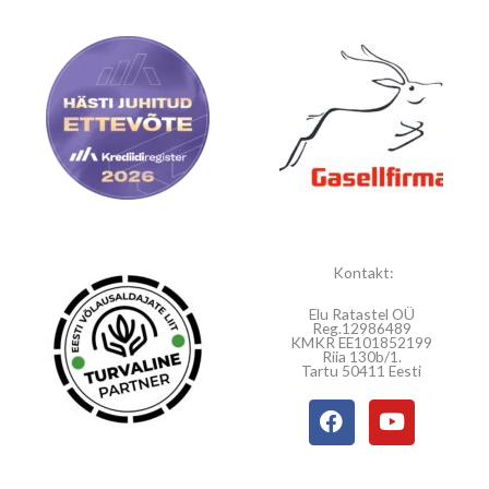
Kontakt:
Elu Ratastel OÜ
Reg.12986489
KMKR EE101852199
Riia 130b/1.
Tartu 50411 Eesti
F
Y
a
o
c
u
e
t