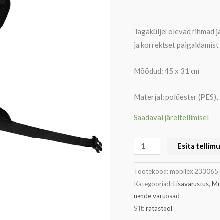
Tagaküljel olevad rihmad 
ja korrektset paigaldamist
Mõõdud: 45 x 31 cm
Materjal: polüester (PES),
Saadaval järeltellimisel
Esita tellim
Tootekood:
mobilex 233065
Kategooriad:
Lisavarustus
,
Mu
nende varuosad
Silt:
ratastool