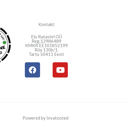
Kontakt:
Elu Ratastel OÜ
Reg.12986489
KMKR EE101852199
Riia 130b/1.
Tartu 50411 Eesti
F
Y
a
o
c
u
e
t
b
u
o
b
o
e
k
Powered by Invatooted