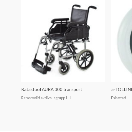
Ratastool AURA 300 transport
5-TOLLINE
Ratastoolid aktiivsusgrupp I-II
Esirattad