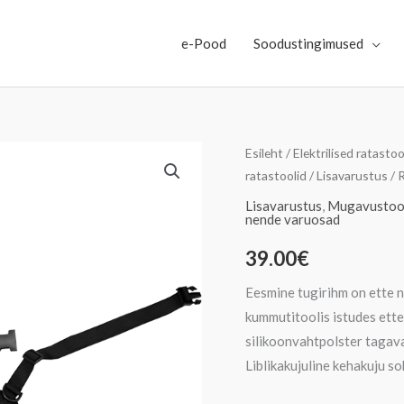
e-Pood
Soodustingimused
Ratastoolikasutaja
Esileht
/
Elektrilised ratastoo
ratastoolid
/
Lisavarustus
/ 
keha
toetamise
Lisavarustus
,
Mugavustoot
nende varuosad
tugirihm
kogus
39.00
€
Eesmine tugirihm on ette n
kummutitoolis istudes ett
silikoonvahtpolster tagav
Liblikakujuline kehakuju sob