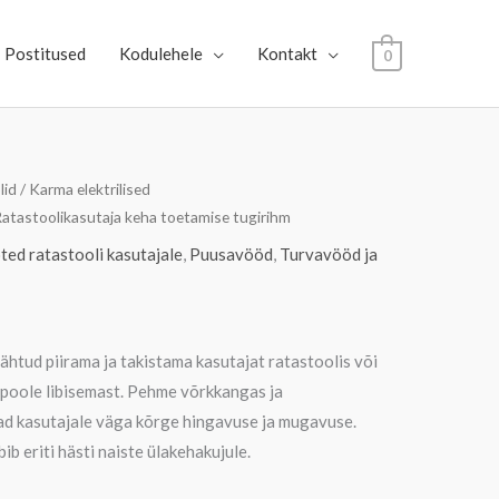
Postitused
Kodulehele
Kontakt
0
lid
/
Karma elektrilised
Ratastoolikasutaja keha toetamise tugirihm
ed ratastooli kasutajale
,
Puusavööd
,
Turvavööd ja
ähtud piirama ja takistama kasutajat ratastoolis või
epoole libisemast. Pehme võrkkangas ja
ad kasutajale väga kõrge hingavuse ja mugavuse.
ib eriti hästi naiste ülakehakujule.