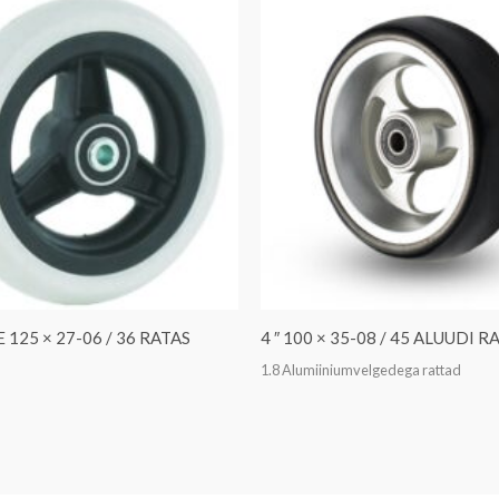
 125 × 27-06 / 36 RATAS
4 ″ 100 × 35-08 / 45 ALUUDI R
1.8 Alumiiniumvelgedega rattad