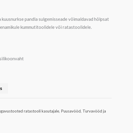
ja kuusnurkse pandla sulgemisseade võimaldavad hõlpsat
 enamikule kummutitoolidele või ratastoolidele.
 silikoonvaht
us
gavustooted ratastooli kasutajale
,
Puusavööd
,
Turvavööd ja