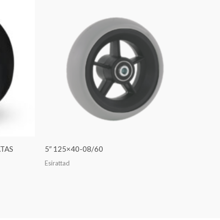
ATAS
5″ 125×40-08/60
Esirattad