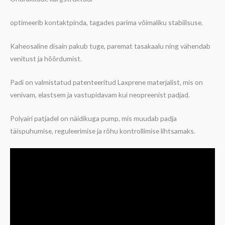
optimeerib kontaktpinda, tagades parima võimaliku stabiilsuse.
Kaheosaline disain pakub tuge, paremat tasakaalu ning vähendab
venitust ja hõõrdumist.
Padi on valmistatud patenteeritud Laxprene materjalist, mis on
venivam, elastsem ja vastupidavam kui neopreenist padjad.
Polyairi patjadel on näidikuga pump, mis muudab padja
täispuhumise, reguleerimise ja rõhu kontrollimise lihtsamaks.