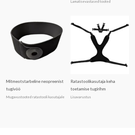
Lamatisevastased tooted
Mitmeotstarbeline neopreenist
Ratastoolikasutaja keha
tugivöö
toetamise tugirihm
Mugavustooted ratastooli kasutajale
Lisavarustus