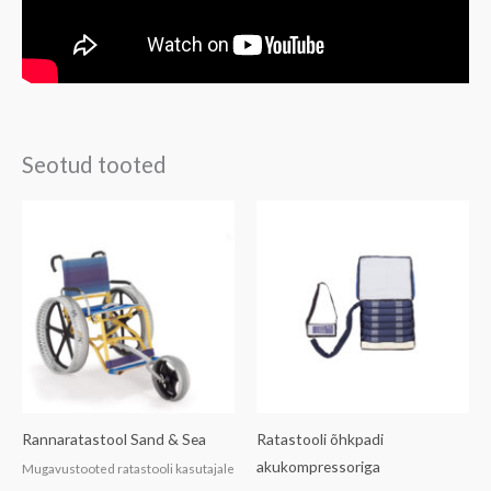
Seotud tooted
Rannaratastool Sand & Sea
Ratastooli õhkpadi
akukompressoriga
Mugavustooted ratastooli kasutajale