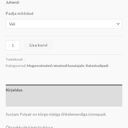
Juhend:
Padja mõõdud
Lisa korvi
Tootekood:
-
Kategooriad:
Mugavustooted ratastooli kasutajale
,
Ratastoolipadi
Kirjeldus
Lisainfo
Systam Polyair on kõrge riskiga õhkelemendiga istmepadi.
Õhurakkude kärgstruktuur