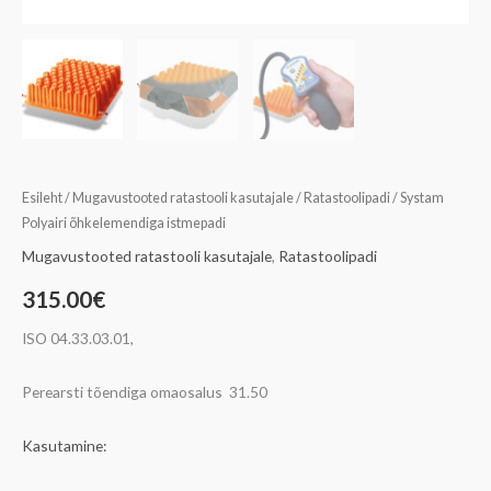
Esileht
/
Mugavustooted ratastooli kasutajale
/
Ratastoolipadi
/ Systam
Polyairi õhkelemendiga istmepadi
Mugavustooted ratastooli kasutajale
,
Ratastoolipadi
315.00
€
ISO 04.33.03.01,
Perearsti tõendiga omaosalus 31.50
Kasutamine: