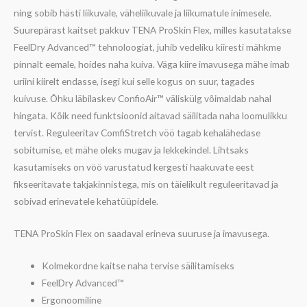
ning sobib hästi liikuvale, väheliikuvale ja liikumatule inimesele.
Suurepärast kaitset pakkuv TENA ProSkin Flex, milles kasutatakse
FeelDry Advanced™ tehnoloogiat, juhib vedeliku kiiresti mähkme
pinnalt eemale, hoides naha kuiva. Väga kiire imavusega mähe imab
uriini kiirelt endasse, isegi kui selle kogus on suur, tagades
kuivuse. Õhku läbilaskev ConfioAir™ väliskülg võimaldab nahal
hingata. Kõik need funktsioonid aitavad säilitada naha loomulikku
tervist. Reguleeritav ComfiStretch vöö tagab kehalähedase
sobitumise, et mähe oleks mugav ja lekkekindel. Lihtsaks
kasutamiseks on vöö varustatud kergesti haakuvate eest
fikseeritavate takjakinnistega, mis on täielikult reguleeritavad ja
sobivad erinevatele kehatüüpidele.
TENA ProSkin Flex on saadaval erineva suuruse ja imavusega.
Kolmekordne kaitse naha tervise säilitamiseks
FeelDry Advanced™
Ergonoomiline