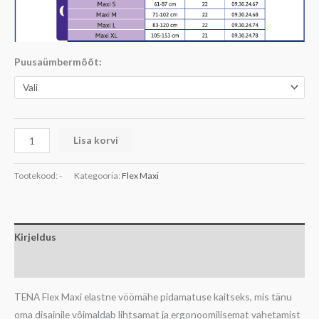
Puusaümbermõõt:
Lisa korvi
Tootekood:
-
Kategooria:
Flex Maxi
Kirjeldus
Lisainfo
TENA Flex Maxi elastne vöömähe pidamatuse kaitseks, mis tänu
oma disainile võimaldab lihtsamat ja ergonoomilisemat vahetamist