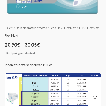
Esileht
/
Uriinipidamatuse tooted
/
Tena Flex
/
Flex Maxi
/ TENA Flex Maxi
Flex Maxi
20.90
€
–
30.05
€
Hind pakiga ostmisel
Pidamatusega seonduvad kulud: