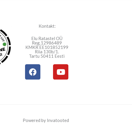
Kontakt:
Elu Ratastel OÜ
Reg.12986489
KMKR EE101852199
Riia 130b/1.
Tartu 50411 Eesti
F
Y
a
o
c
u
e
t
b
u
o
b
o
e
k
Powered by Invatooted