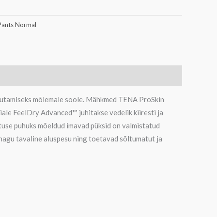
Pants Normal
asutamiseks mõlemale soole. Mähkmed TENA ProSkin
ale FeelDry Advanced™ juhitakse vedelik kiiresti ja
matuse puhuks mõeldud imavad püksid on valmistatud
nagu tavaline aluspesu ning toetavad sõltumatut ja