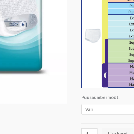
Puusaümbermõõt:
Lisa korvi