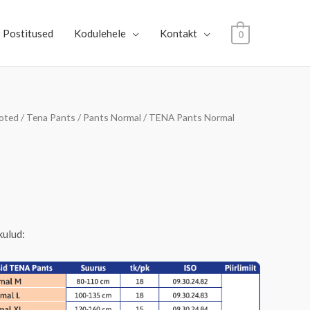
Postitused
Kodulehele
Kontakt
0
ooted
/
Tena Pants
/
Pants Normal
/ TENA Pants Normal
innavahemik:
4.15€
uni
6.00€
kulud: