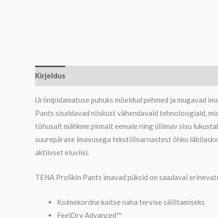
Kirjeldus
Lisainfo
Uriinipidamatuse puhuks mõeldud pehmed ja mugavad im
Pants sisaldavad niiskust vähendavaid tehnoloogiaid, mis
tõhusalt mähkme pinnalt eemale ning üliimav sisu lukusta
suurepärase imavusega tekstiilisarnastest õhku läbilask
aktiivset eluviisi.
TENA ProSkin Pants imavad püksid on saadaval erinevate
Kolmekordne kaitse naha tervise säilitamiseks
FeelDry Advanced™