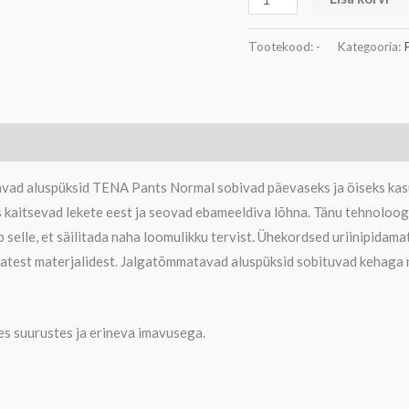
Tootekood:
-
Kategooria:
avad aluspüksid TENA Pants Normal sobivad päevaseks ja öiseks k
 kaitsevad lekete eest ja seovad ebameeldiva lõhna. Tänu tehnoloogi
b selle, et säilitada naha loomulikku tervist. Ühekordsed uriinipida
vatest materjalidest. Jalgatõmmatavad aluspüksid sobituvad kehaga 
s suurustes ja erineva imavusega.