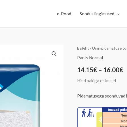
e-Pood
Soodustingimused
TENA
Esileht
/
Uriinipidamatuse t
H
Pants
Pants Normal
1
Normal
14.15
€
–
16.00
€
kogus
k
Hind pakiga ostmisel
1
Pidamatusega seonduvad 