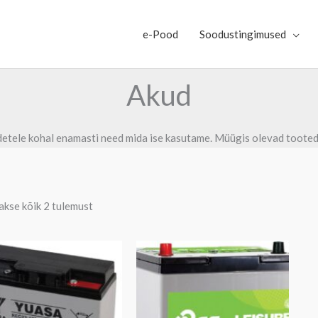
e-Pood
Soodustingimused
Akud
etele kohal enamasti need mida ise kasutame. Müügis olevad tooted
kse kõik 2 tulemust