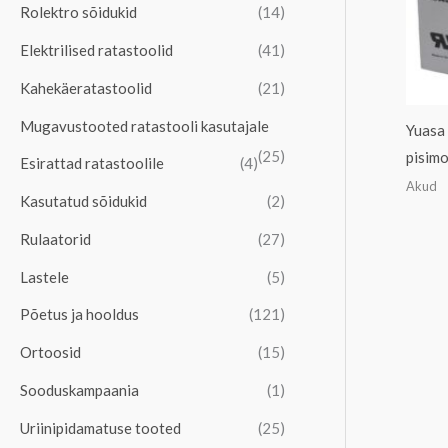
Rolektro sõidukid
(14)
a
a
Elektrilised ratastoolid
(41)
l
a
n
l
Kahekäeratastoolid
(21)
e
n
Mugavustooted ratastooli kasutajale
Yuasa
h
e
(25)
pisimo
Esirattad ratastoolile
(4)
i
h
Akud
Kasutatud sõidukid
(2)
n
i
d
n
Rulaatorid
(27)
d
Lastele
(5)
Põetus ja hooldus
(121)
Ortoosid
(15)
Sooduskampaania
(1)
Uriinipidamatuse tooted
(25)