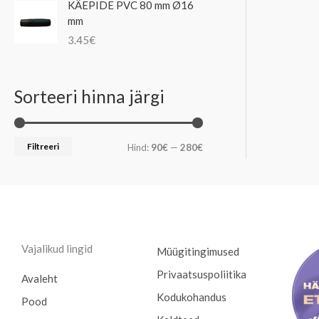
KÄEPIDE PVC 80 mm Ø16
mm
3.45
€
Sorteeri hinna järgi
Filtreeri
Hind:
90€
—
280€
Vajalikud lingid
Müügitingimused
Privaatsuspoliitika
Avaleht
Kodukohandus
Pood