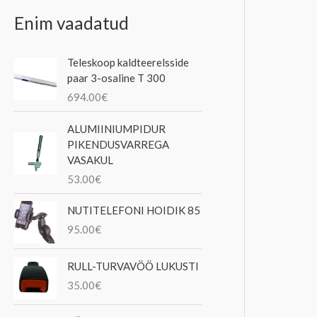
Enim vaadatud
Teleskoop kaldteerelsside
paar 3-osaline T 300
694.00
€
ALUMIINIUMPIDUR
PIKENDUSVARREGA
VASAKUL
53.00
€
NUTITELEFONI HOIDIK 85
95.00
€
RULL-TURVAVÖÖ LUKUSTI
35.00
€