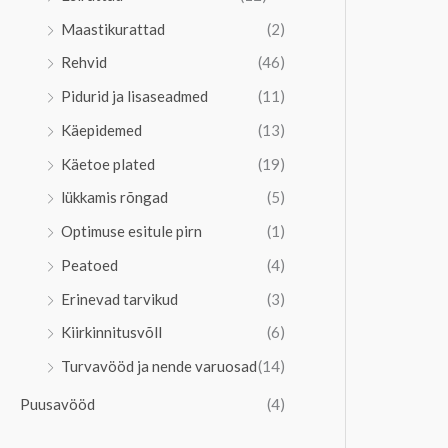
Maastikurattad
(2)
Rehvid
(46)
Pidurid ja lisaseadmed
(11)
Käepidemed
(13)
Käetoe plated
(19)
lükkamis rõngad
(5)
Optimuse esitule pirn
(1)
Peatoed
(4)
Erinevad tarvikud
(3)
Kiirkinnitusvõll
(6)
Turvavööd ja nende varuosad
(14)
Puusavööd
(4)