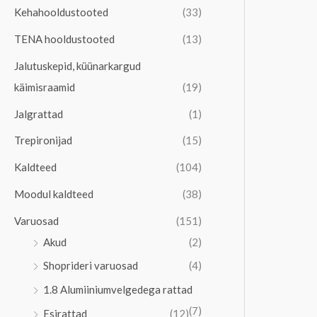
Kehahooldustooted
(33)
TENA hooldustooted
(13)
Jalutuskepid, küünarkargud
käimisraamid
(19)
Jalgrattad
(1)
Trepironijad
(15)
Kaldteed
(104)
Moodul kaldteed
(38)
Varuosad
(151)
Akud
(2)
Shoprideri varuosad
(4)
1.8 Alumiiniumvelgedega rattad
(7)
Esirattad
(12)