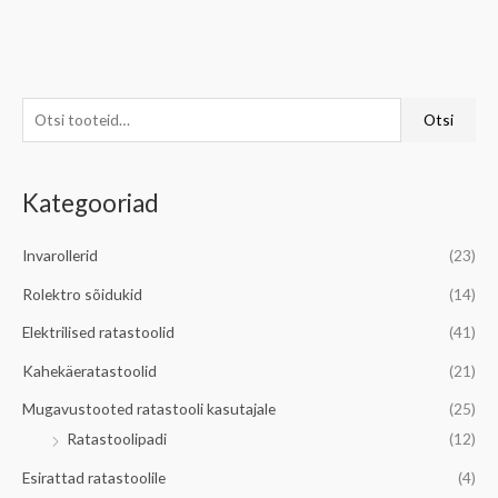
O
M
M
Otsi
t
i
a
s
n
k
Kategooriad
i
i
s
:
m
i
Invarollerid
(23)
a
m
Rolektro sõidukid
(14)
a
a
l
a
Elektrilised ratastoolid
(41)
n
l
Kahekäeratastoolid
(21)
e
n
Mugavustooted ratastooli kasutajale
(25)
h
e
Ratastoolipadi
(12)
i
h
Esirattad ratastoolile
(4)
n
i