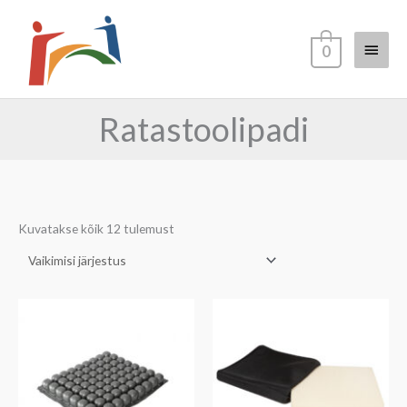
Skip
Main
to
0
content
Menu
Ratastoolipadi
Kuvatakse kõik 12 tulemust