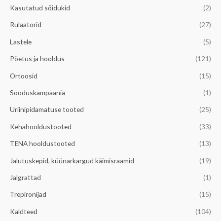
Kasutatud sõidukid
(2)
d
n
d
Rulaatorid
(27)
Lastele
(5)
Põetus ja hooldus
(121)
Ortoosid
(15)
Sooduskampaania
(1)
Uriinipidamatuse tooted
(25)
Kehahooldustooted
(33)
TENA hooldustooted
(13)
Jalutuskepid, küünarkargud käimisraamid
(19)
Jalgrattad
(1)
Trepironijad
(15)
Kaldteed
(104)