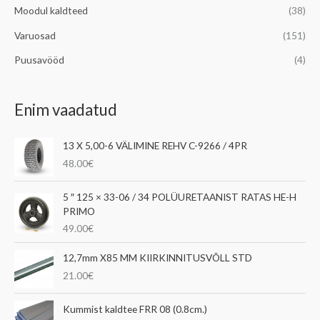
Moodul kaldteed
(38)
Varuosad
(151)
Puusavööd
(4)
Enim vaadatud
13 X 5,00-6 VÄLIMINE REHV C-9266 / 4PR
48.00
€
5 ″ 125 × 33-06 / 34 POLÜURETAANIST RATAS HE-H
PRIMO
49.00
€
12,7mm X85 MM KIIRKINNITUSVÕLL STD
21.00
€
Kummist kaldtee FRR 08 (0.8cm.)