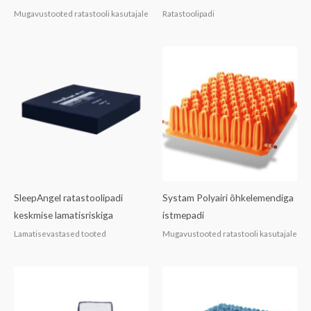
Mugavustooted ratastooli kasutajale
Ratastoolipadi
SleepAngel ratastoolipadi
Systam Polyairi õhkelemendiga
keskmise lamatisriskiga
istmepadi
Lamatisevastased tooted
Mugavustooted ratastooli kasutajale