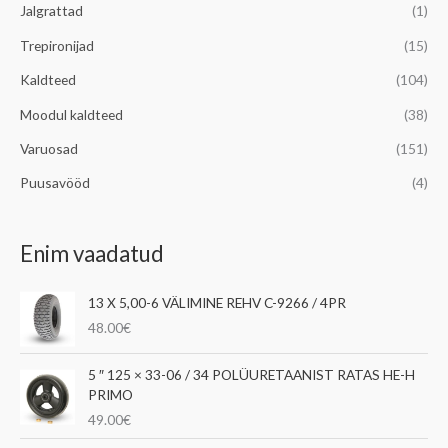
Jalgrattad
(1)
Trepironijad
(15)
Kaldteed
(104)
Moodul kaldteed
(38)
Varuosad
(151)
Puusavööd
(4)
Enim vaadatud
13 X 5,00-6 VÄLIMINE REHV C-9266 / 4PR
48.00
€
5 ″ 125 × 33-06 / 34 POLÜURETAANIST RATAS HE-H
PRIMO
49.00
€