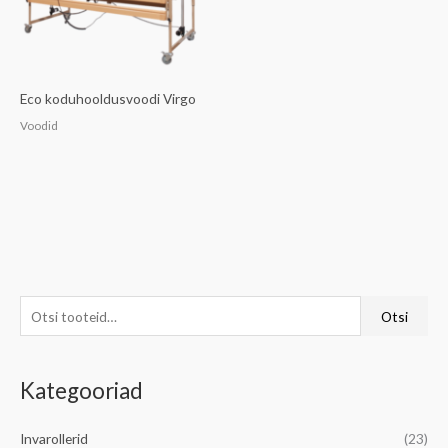
Eco koduhooldusvoodi Virgo
Voodid
O
Otsi
t
s
Kategooriad
i
:
Invarollerid
(23)