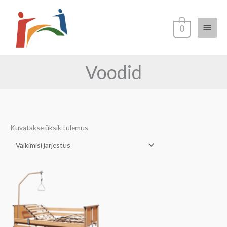
Skip
Main
to
0
content
Menu
Voodid
Kuvatakse üksik tulemus