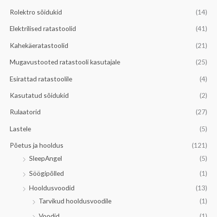
Rolektro sõidukid
(14)
Elektrilised ratastoolid
(41)
Kahekäeratastoolid
(21)
Mugavustooted ratastooli kasutajale
(25)
Esirattad ratastoolile
(4)
Kasutatud sõidukid
(2)
Rulaatorid
(27)
Lastele
(5)
Põetus ja hooldus
(121)
SleepAngel
(5)
Söögipõlled
(1)
Hooldusvoodid
(13)
Tarvikud hooldusvoodile
(1)
Voodid
(1)