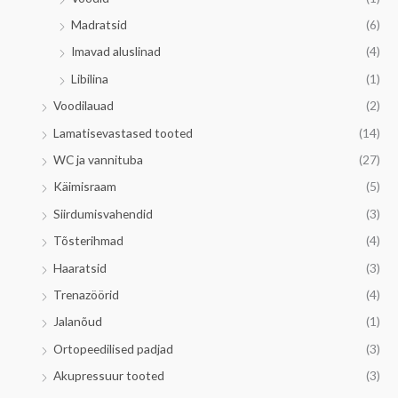
Madratsid
(6)
Imavad aluslinad
(4)
Libilina
(1)
Voodilauad
(2)
Lamatisevastased tooted
(14)
WC ja vannituba
(27)
Käimisraam
(5)
Siirdumisvahendid
(3)
Tõsterihmad
(4)
Haaratsid
(3)
Trenazöörid
(4)
Jalanõud
(1)
Ortopeedilised padjad
(3)
Akupressuur tooted
(3)