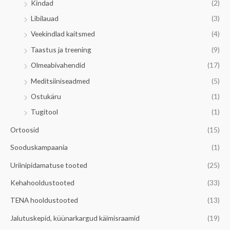
Kindad
(2)
Libilauad
(3)
Veekindlad kaitsmed
(4)
Taastus ja treening
(9)
Olmeabivahendid
(17)
Meditsiiniseadmed
(5)
Ostukäru
(1)
Tugitool
(1)
Ortoosid
(15)
Sooduskampaania
(1)
Uriinipidamatuse tooted
(25)
Kehahooldustooted
(33)
TENA hooldustooted
(13)
Jalutuskepid, küünarkargud käimisraamid
(19)