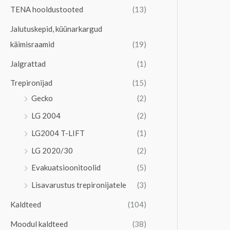
TENA hooldustooted
(13)
Jalutuskepid, küünarkargud
käimisraamid
(19)
Jalgrattad
(1)
Trepironijad
(15)
Gecko
(2)
LG 2004
(2)
LG2004 T-LIFT
(1)
LG 2020/30
(2)
Evakuatsioonitoolid
(5)
Lisavarustus trepironijatele
(3)
Kaldteed
(104)
Moodul kaldteed
(38)