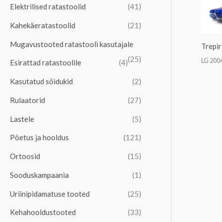
Elektrilised ratastoolid
(41)
l
a
n
l
Kahekäeratastoolid
(21)
e
n
Mugavustooted ratastooli kasutajale
Trepi
h
e
(25)
LG 200
Esirattad ratastoolile
(4)
i
h
Kasutatud sõidukid
(2)
n
i
d
n
Rulaatorid
(27)
d
Lastele
(5)
Põetus ja hooldus
(121)
Ortoosid
(15)
Sooduskampaania
(1)
Uriinipidamatuse tooted
(25)
Kehahooldustooted
(33)