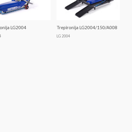
ronija LG2004
Trepironija LG2004/150/A008
4
LG 2004