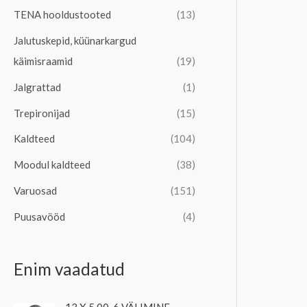
TENA hooldustooted
(13)
Jalutuskepid, küünarkargud
käimisraamid
(19)
Jalgrattad
(1)
Trepironijad
(15)
Kaldteed
(104)
Moodul kaldteed
(38)
Varuosad
(151)
Puusavööd
(4)
Enim vaadatud
13 X 5,00-6 VÄLIMINE