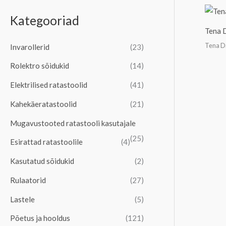
s
n
k
Kategooriad
i
i
s
Tena 
:
m
i
Tena D
Invarollerid
(23)
a
m
Rolektro sõidukid
(14)
a
a
Elektrilised ratastoolid
(41)
l
a
n
l
Kahekäeratastoolid
(21)
e
n
Mugavustooted ratastooli kasutajale
h
e
(25)
Esirattad ratastoolile
(4)
i
h
Kasutatud sõidukid
(2)
n
i
d
n
Rulaatorid
(27)
d
Lastele
(5)
Põetus ja hooldus
(121)