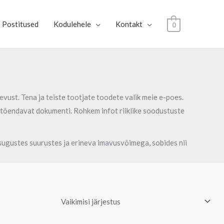
Postitused
Kodulehele
Kontakt
0
ust. Tena ja teiste tootjate toodete valik meie e-poes.
t tõendavat dokumenti. Rohkem infot riiklike soodustuste
esugustes suurustes ja erineva imavusvõimega, sobides nii