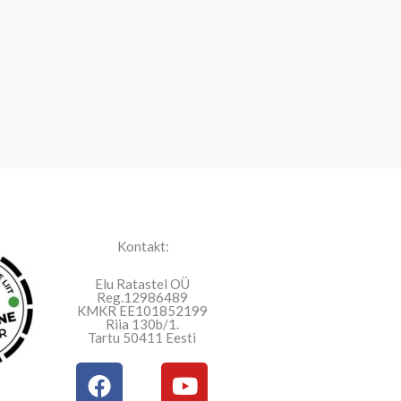
Kontakt:
Elu Ratastel OÜ
Reg.12986489
KMKR EE101852199
Riia 130b/1.
Tartu 50411 Eesti
F
Y
a
o