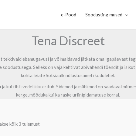
e-Pood
Soodustingimused
Tena Discreet
 tekkivaid ebamugavusi ja võimaldavad jätkata oma igapäevast tegev
e soodustusega. Selleks on vaja kehtivat abivahendi tõendit ja isiku
kohta leiate Sotsiaalkindlustusameti kodulehel.
ju ja kui tihti vedelikku eritub. Sidemed ja mähkmed on saadaval mitm
kerge, mõõduka kui ka raske uriinipidamatuse korral.
kse kõik 3 tulemust