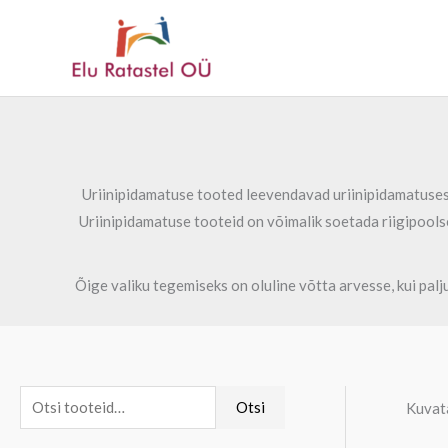
Skip
to
content
Uriinipidamatuse tooted leevendavad uriinipidamatusest
Uriinipidamatuse tooteid on võimalik soetada riigipools
Õige valiku tegemiseks on oluline võtta arvesse, kui pal
O
M
M
Otsi
Kuvata
t
i
a