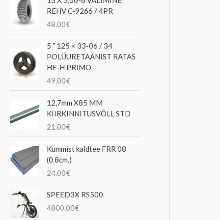
REHV C-9266 / 4PR
48.00
€
5 ″ 125 × 33-06 / 34
POLÜURETAANIST RATAS
HE-H PRIMO
49.00
€
12,7mm X85 MM
KIIRKINNITUSVÕLL STD
21.00
€
Kummist kaldtee FRR 08
(0.8cm.)
24.00
€
SPEED3X RS500
4800.00
€