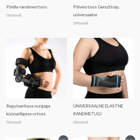
Pöidla-randmeortoos
Põlveortoos GenuStrap,
universaalne
Ortoosid
Ortoosid
Reguteeritava nurgaga
UNIVERSAALNE ELASTNE
küünarliigese ortoos
RANDMETUGI
Ortoosid
Ortoosid