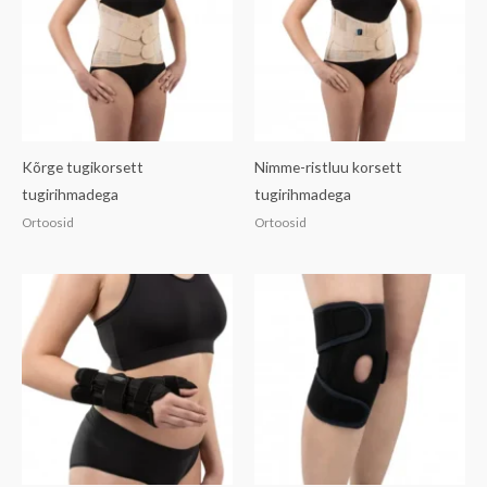
Kõrge tugikorsett
Nimme-ristluu korsett
tugirihmadega
tugirihmadega
Ortoosid
Ortoosid