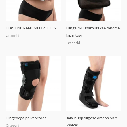
ELASTNE RANDMEORTOOS
Hingav küünarnuki käe randme
kipsi tugi
Ortoosid
Ortoosid
Hingedega põlveortoos
Jala-hüppeliigese ortoos SKY-
Walker
Ortoosid