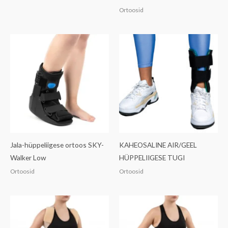
Ortoosid
Jala-hüppeliigese ortoos SKY-
KAHEOSALINE AIR/GEEL
Walker Low
HÜPPELIIGESE TUGI
Ortoosid
Ortoosid