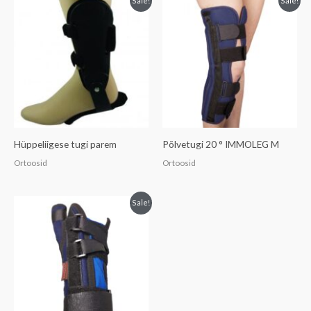
Sale!
Sale!
Hüppeliigese tugi parem
Põlvetugi 20 ° IMMOLEG M
Ortoosid
Ortoosid
Sale!