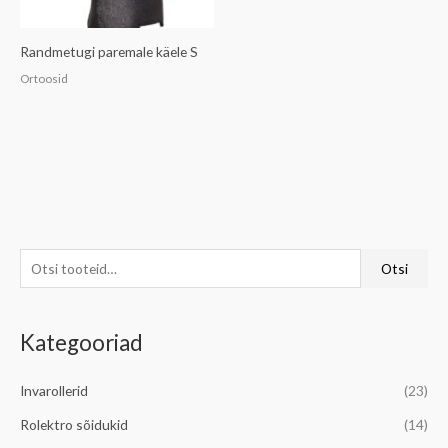
Randmetugi paremale käele S
Ortoosid
O
M
M
Otsi
t
i
a
s
n
k
Kategooriad
i
i
s
:
m
i
Invarollerid
(23)
a
m
Rolektro sõidukid
(14)
a
a