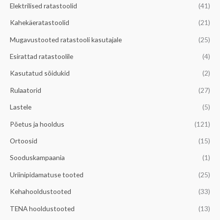
l
a
Elektrilised ratastoolid
(41)
n
l
Kahekäeratastoolid
(21)
e
n
Mugavustooted ratastooli kasutajale
(25)
h
e
Esirattad ratastoolile
(4)
i
h
Kasutatud sõidukid
(2)
n
i
d
n
Rulaatorid
(27)
d
Lastele
(5)
Põetus ja hooldus
(121)
Ortoosid
(15)
Sooduskampaania
(1)
Uriinipidamatuse tooted
(25)
Kehahooldustooted
(33)
TENA hooldustooted
(13)