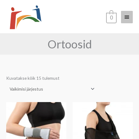
Skip
Main
to
0
content
Menu
Ortoosid
Kuvatakse kõik 15 tulemust