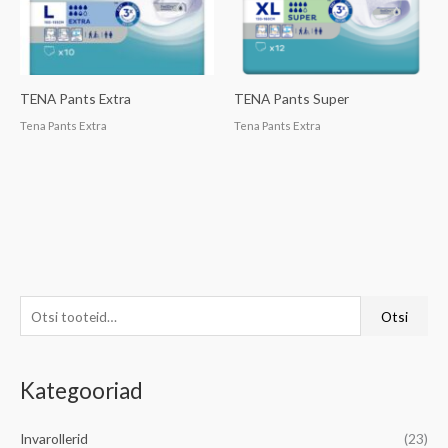
TENA Pants Extra
TENA Pants Super
Tena Pants Extra
Tena Pants Extra
O
M
M
Otsi
t
i
a
s
n
k
Kategooriad
i
i
s
:
m
i
Invarollerid
(23)