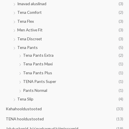
Imavad aluslinad
(3)
Tena Comfort
(2)
Tena Flex
(3)
Men Active Fit
(3)
Tena Discreet
(3)
Tena Pants
(5)
Tena Pants Extra
(2)
Tena Pants Maxi
(1)
Tena Pants Plus
(1)
TENA Pants Super
(1)
Pants Normal
(1)
Tena Slip
(4)
Kehahooldustooted
(33)
TENA hooldustooted
(13)
Jalutuskepid, küünarkargud käimisraamid
(19)