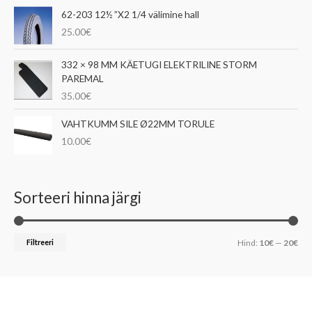
62-203 12½ ”X2 1/4 välimine hall
25.00
€
332 × 98 MM KÄETUGI ELEKTRILINE STORM
PAREMAL
35.00
€
VAHTKUMM SILE Ø22MM TORULE
10.00
€
Sorteeri hinna järgi
Filtreeri
Hind:
10€
—
20€