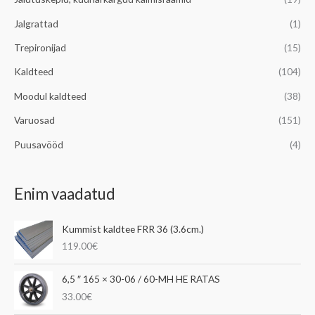
Jalgrattad
(1)
Trepironijad
(15)
Kaldteed
(104)
Moodul kaldteed
(38)
Varuosad
(151)
Puusavööd
(4)
Enim vaadatud
Kummist kaldtee FRR 36 (3.6cm.)
119.00
€
6,5 ″ 165 × 30-06 / 60-MH HE RATAS
33.00
€